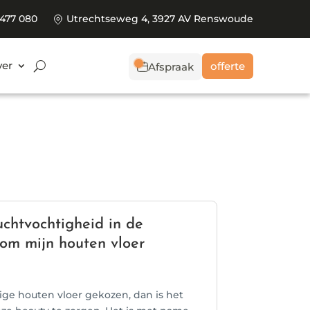
 477 080
Utrechtseweg 4, 3927 AV Renswoude
er
offerte
Afspraak
uchtvochtigheid in de
 om mijn houten vloer
ige houten vloer gekozen, dan is het