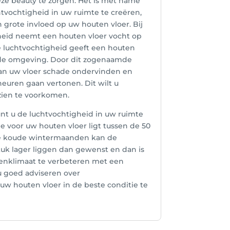
eze beauty te zorgen. Het is met name
chtvochtigheid in uw ruimte te creëren,
 grote invloed op uw houten vloer. Bij
eid neemt een houten vloer vocht op
age luchtvochtigheid geeft een houten
an de omgeving. Door dit zogenaamde
an uw vloer schade ondervinden en
euren gaan vertonen. Dit wilt u
e zien te voorkomen.
t u de luchtvochtigheid in uw ruimte
 voor uw houten vloer ligt tussen de 50
e koude wintermaanden kan de
tuk lager liggen dan gewenst en dan is
nenklimaat te verbeteren met een
u goed adviseren over
uw houten vloer in de beste conditie te