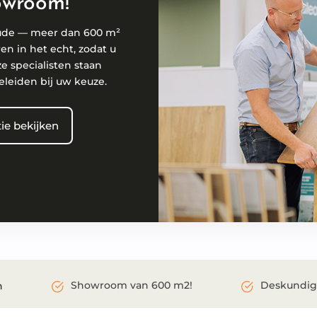
owroom!
ude — meer dan 600 m²
ren in het echt, zodat u
ze specialisten staan
eleiden bij uw keuze.
ie bekijken
Showroom van 600 m2!
Deskundig
n