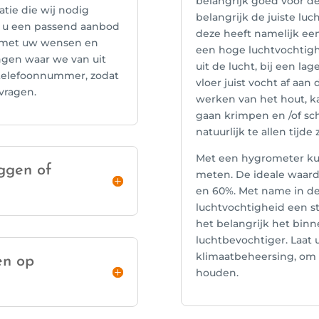
belangrijk goed voor d
tie die wij nodig
belangrijk de juiste lu
j u een passend aanbod
deze heeft namelijk een
n met uw wensen en
een hoge luchtvochtigh
ngen waar we van uit
uit de lucht, bij een l
 telefoonnummer, zodat
vloer juist vocht af a
vragen.
werken van het hout, k
gaan krimpen en /of sch
natuurlijk te allen tijd
Met een hygrometer kun
eggen of
meten. De ideale waarde
en 60%. Met name in d
luchtvochtigheid een s
het belangrijk het bin
luchtbevochtiger. Laat 
klimaatbeheersing, om 
en op
houden.