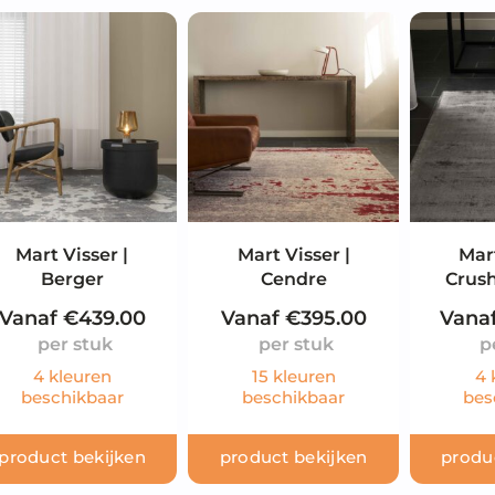
Mart Visser |
Mart Visser |
Mart
Berger
Cendre
Crus
Vanaf
€
439.00
Vanaf
€
395.00
Vana
4 kleuren
15 kleuren
4 
beschikbaar
beschikbaar
bes
product bekijken
product bekijken
produ