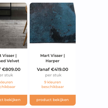
 Visser |
Mart Visser |
hed Velvet
Harper
f
€
809.00
Vanaf
€
419.00
kleuren
9 kleuren
chikbaar
beschikbaar
ct bekijken
product bekijken