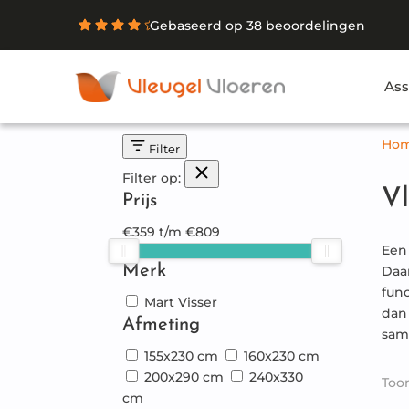
Gebaseerd op 38 beoordelingen
Ass
Ho
Filter
Filter op:
Vl
Prijs
€
359
t/m
€
809
Een
Merk
Daa
fun
Mart Visser
dan
Afmeting
sam
155x230 cm
160x230 cm
200x290 cm
240x330
Toon
cm