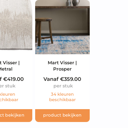
 Visser |
Mart Visser |
Metral
Prosper
f
€
419.00
Vanaf
€
359.00
kleuren
34 kleuren
chikbaar
beschikbaar
ct bekijken
product bekijken