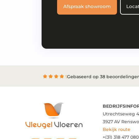
Afspraak showroom
Locat
Gebaseerd op 38 beoordelinge
BEDRIJFSINFO
Utrechtseweg 4
3927 AV Rensw
Bekijk route
+(31) 318 477 080