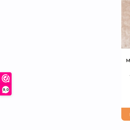
M
9,0