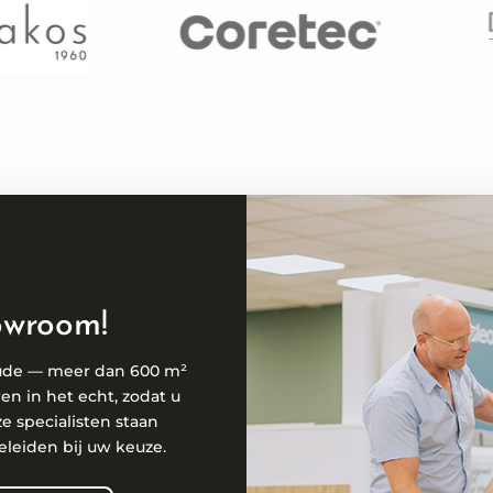
owroom!
ude — meer dan 600 m²
ren in het echt, zodat u
ze specialisten staan
eleiden bij uw keuze.