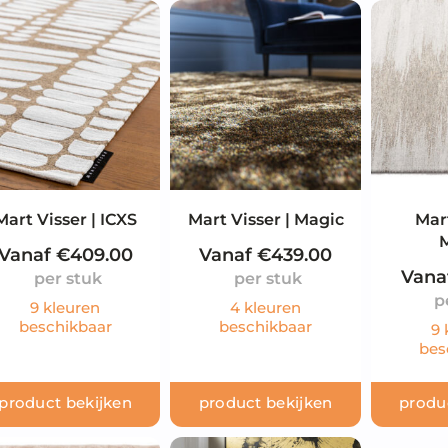
Mart Visser | ICXS
Mart Visser | Magic
Mart
Vanaf
€
409.00
Vanaf
€
439.00
Vana
9 kleuren
4 kleuren
beschikbaar
beschikbaar
9 
bes
product bekijken
product bekijken
produ