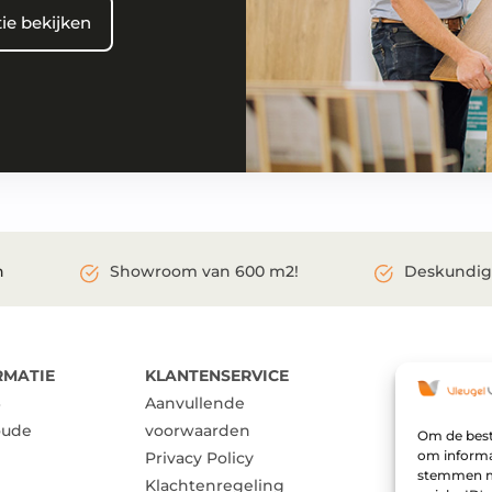
ie bekijken
Showroom van 600 m2!
Deskundig
n
RMATIE
KLANTENSERVICE
NAVIGEE
Aanvullende
Assortim
oude
voorwaarden
Inspiratie
Om de beste
om informat
Privacy Policy
Over ons
stemmen me
Klachtenregeling
Merken