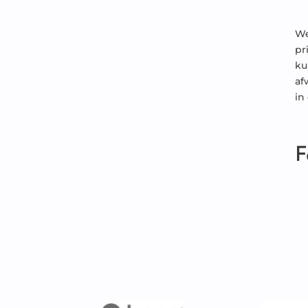
We
pr
ku
af
in
F