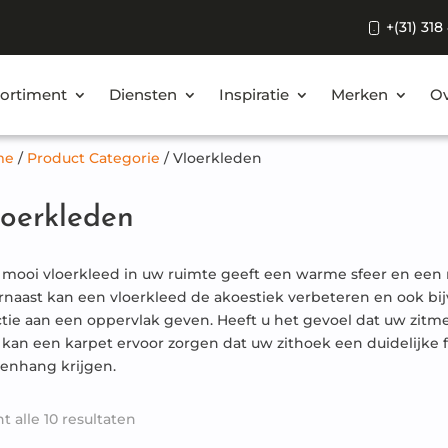
+(31) 318
ortiment
Diensten
Inspiratie
Merken
Ov
me
/
Product Categorie
/
Vloerkleden
oerkleden
 mooi vloerkleed in uw ruimte geeft een warme sfeer en ee
rnaast kan een vloerkleed de akoestiek verbeteren en ook bij
ctie aan een oppervlak geven. Heeft u het gevoel dat uw zitm
 kan een karpet ervoor zorgen dat uw zithoek een duidelijke 
enhang krijgen.
t alle 10 resultaten