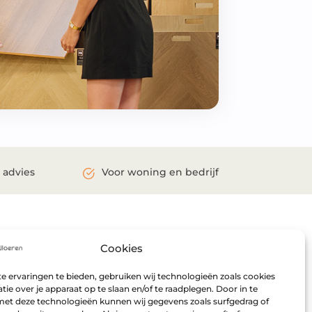
 advies
Voor woning en bedrijf
R VERDER
Maandag:
Gesloten
Cookies
ent
Dinsdag:
Gesloten
Woensdag:
09:00 – 17:00
 ervaringen te bieden, gebruiken wij technologieën zoals cookies
ie over je apparaat op te slaan en/of te raadplegen. Door in te
Donderdag:
09:00 – 17:00
t deze technologieën kunnen wij gegevens zoals surfgedrag of
Vrijdag:
09:00 – 17:00