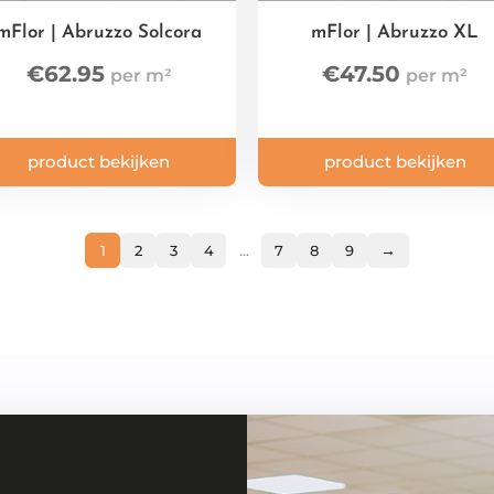
mFlor | Abruzzo Solcora
mFlor | Abruzzo XL
€
62.95
€
47.50
product bekijken
product bekijken
→
1
2
3
4
…
7
8
9