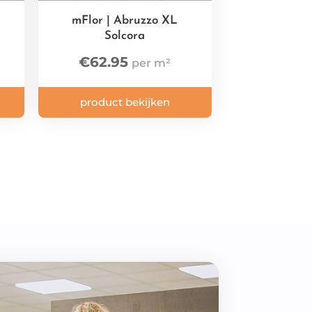
mFlor | Abruzzo XL
Solcora
€
62.95
product bekijken