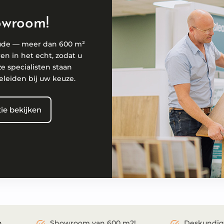
owroom!
ude — meer dan 600 m²
ren in het echt, zodat u
ze specialisten staan
eleiden bij uw keuze.
ie bekijken
Showroom van 600 m2!
Deskundig
n