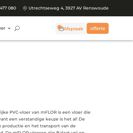
 477 080
Utrechtseweg 4, 3927 AV Renswoude
er
offerte
Afspraak
ke PVC-vloer van mFLOR is een vloer die
nt een verstandige keuze is het al! De
de productie en het transport van de
. De mFLOR-vloeren zijn ftalaat-vrij en