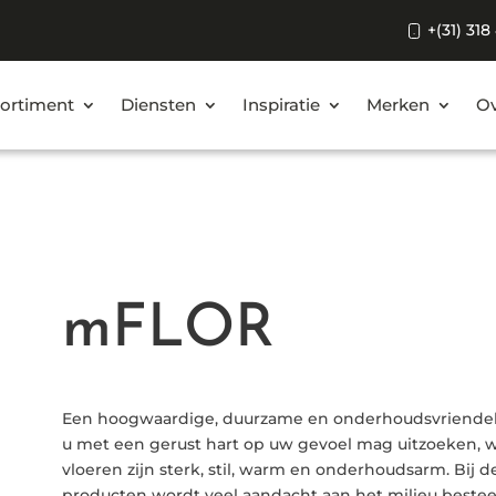
+(31) 318
ortiment
Diensten
Inspiratie
Merken
Ov
mFLOR
Een hoogwaardige, duurzame en onderhoudsvriendelij
u met een gerust hart op uw gevoel mag uitzoeken, wa
vloeren zijn sterk, stil, warm en onderhoudsarm. Bij 
producten wordt veel aandacht aan het milieu besteed