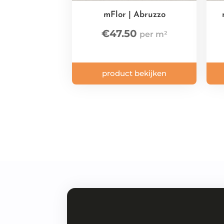
mFlor | Abruzzo
€
47.50
product bekijken