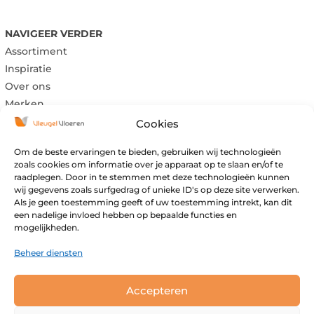
NAVIGEER VERDER
Assortiment
Inspiratie
Over ons
Merken
Cookies
Om de beste ervaringen te bieden, gebruiken wij technologieën
Maandag:
Gesloten
zoals cookies om informatie over je apparaat op te slaan en/of te
raadplegen. Door in te stemmen met deze technologieën kunnen
Dinsdag:
Gesloten
wij gegevens zoals surfgedrag of unieke ID's op deze site verwerken.
Woensdag:
09:00 – 17:00
Als je geen toestemming geeft of uw toestemming intrekt, kan dit
Donderdag:
09:00 – 17:00
een nadelige invloed hebben op bepaalde functies en
mogelijkheden.
Vrijdag:
09:00 – 17:00
Zaterdag:
09:00 – 16:00
Beheer diensten
Zondag:
Gesloten
Buiten openingstijden open op afspraak.
Accepteren