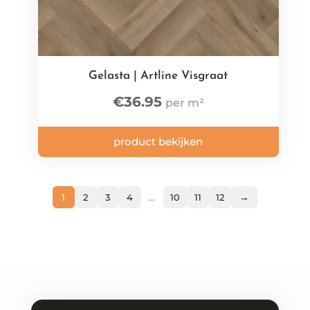
Gelasta | Artline Visgraat
€
36.95
product bekijken
→
1
2
3
4
…
10
11
12