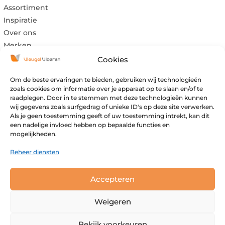
Assortiment
Inspiratie
Over ons
Merken
Cookies
Om de beste ervaringen te bieden, gebruiken wij technologieën
Maandag:
Gesloten
zoals cookies om informatie over je apparaat op te slaan en/of te
Dinsdag:
Gesloten
raadplegen. Door in te stemmen met deze technologieën kunnen
wij gegevens zoals surfgedrag of unieke ID's op deze site verwerken.
Woensdag:
09:00 – 17:00
Als je geen toestemming geeft of uw toestemming intrekt, kan dit
Donderdag:
09:00 – 17:00
een nadelige invloed hebben op bepaalde functies en
mogelijkheden.
Vrijdag:
09:00 – 17:00
Zaterdag:
09:00 – 16:00
Beheer diensten
Zondag:
Gesloten
Buiten openingstijden open op afspraak.
Accepteren
Weigeren
Vleugel Vloeren 2026 | Powered by
Fyrst Agency
Bekijk voorkeuren