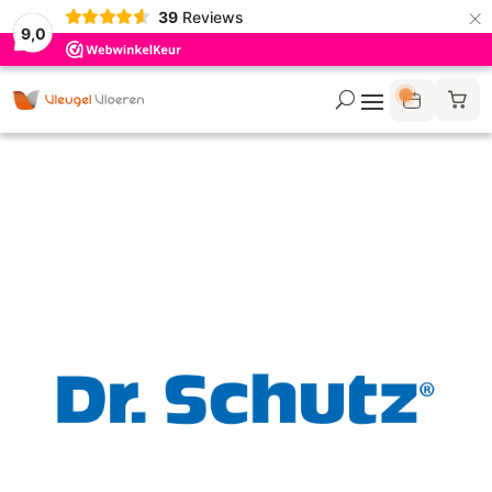
×
39
Reviews
9,0