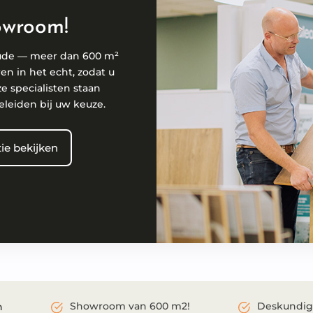
owroom!
ude — meer dan 600 m²
ren in het echt, zodat u
ze specialisten staan
eleiden bij uw keuze.
ie bekijken
Showroom van 600 m2!
Deskundig
n