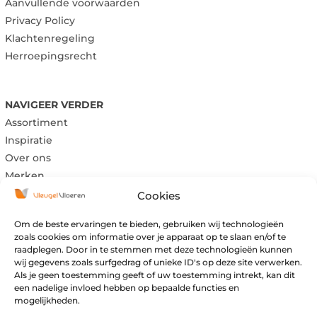
Aanvullende voorwaarden
Privacy Policy
Klachtenregeling
Herroepingsrecht
NAVIGEER VERDER
Assortiment
Inspiratie
Over ons
Merken
Cookies
Om de beste ervaringen te bieden, gebruiken wij technologieën
Maandag:
Gesloten
zoals cookies om informatie over je apparaat op te slaan en/of te
raadplegen. Door in te stemmen met deze technologieën kunnen
Dinsdag:
Gesloten
wij gegevens zoals surfgedrag of unieke ID's op deze site verwerken.
Woensdag:
09:00 – 17:00
Als je geen toestemming geeft of uw toestemming intrekt, kan dit
Donderdag:
09:00 – 17:00
een nadelige invloed hebben op bepaalde functies en
mogelijkheden.
Vrijdag:
09:00 – 17:00