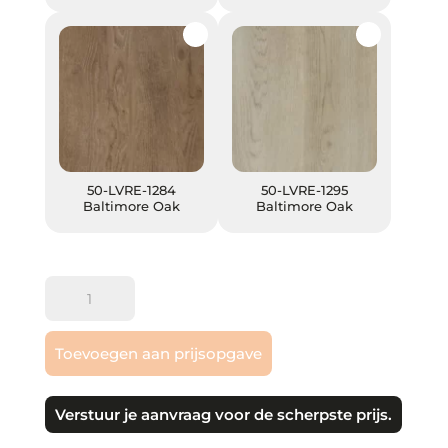
50-LVRE-1284 Baltimore Oak
50-LVRE-1295 Baltimore Oak
50-LVRE-1284
50-LVRE-1295
Baltimore Oak
Baltimore Oak
COREtec
|
Essentials
Toevoegen aan prijsopgave
1800
++
aantal
Verstuur je aanvraag voor de scherpste prijs.