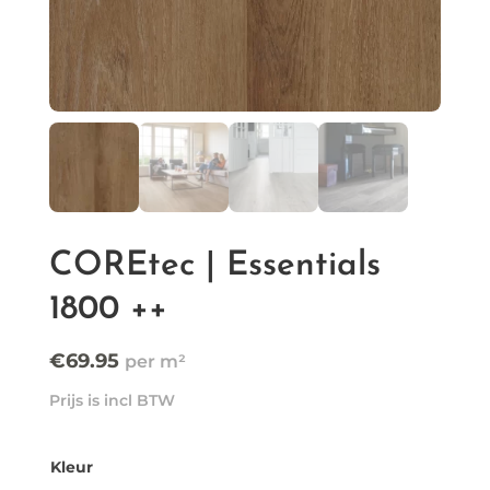
COREtec | Essentials
1800 ++
€
69.95
Prijs is incl BTW
Kleur