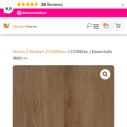
×
39
Reviews
9,0
Home
/
Merken
/
COREtec
/ COREtec | Essentials
1800 ++