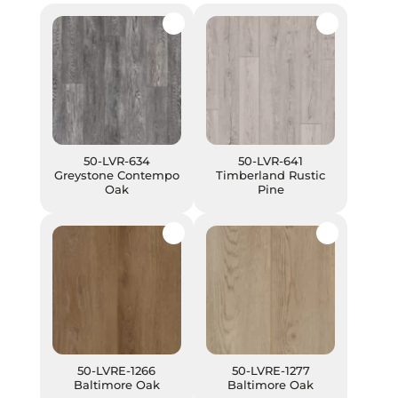
50-LVR-634 Greystone Contempo Oak
50-LVR-641 Timberland Rustic
50-LVR-634
50-LVR-641
Greystone Contempo
Timberland Rustic
Oak
Pine
50-LVRE-1266 Baltimore Oak
50-LVRE-1277 Baltimore Oak
50-LVRE-1266
50-LVRE-1277
Baltimore Oak
Baltimore Oak