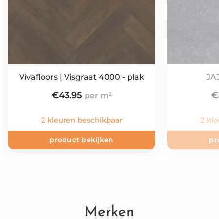
Vivafloors | Visgraat 4000 - plak
JAJ
€
43.95
€
2 kleuren beschikbaar
2 kl
product bekijken
pr
Merken