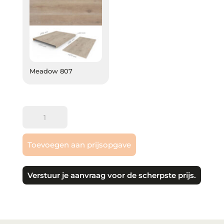
Meadow 807
Meadow 807
COREtec
|
STAIRS
Toevoegen aan prijsopgave
|
traprenovatie
|
Verstuur je aanvraag voor de scherpste prijs.
BOX
A
aantal