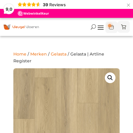
×
39
Reviews
9,0
Home
/
Merken
/
Gelasta
/ Gelasta | Artline
Register