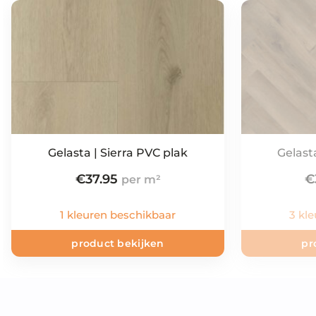
Gelasta | Sierra PVC plak
Gelasta
€
37.95
€
1 kleuren beschikbaar
3 kl
product bekijken
pr