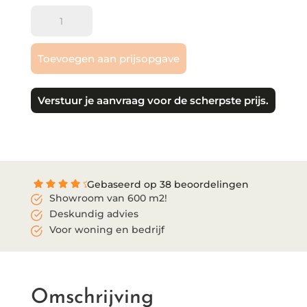
Gelasta
|
Artline
Toevoegen aan prijsopgave
Register
aantal
Verstuur je aanvraag voor de scherpste prijs.
Gebaseerd op 38 beoordelingen
Showroom van 600 m2!
Deskundig advies
Voor woning en bedrijf
Omschrijving