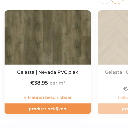
Gelasta | Nevada PVC plak
Gelasta |
€
38.95
€
4 kleuren beschikbaar
1 kl
product bekijken
pr