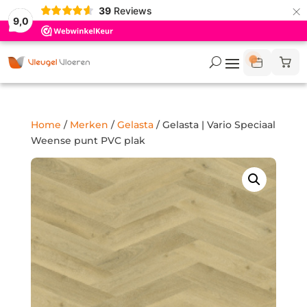
×
39
Reviews
9,0
Home
/
Merken
/
Gelasta
/ Gelasta | Vario Speciaal
Weense punt PVC plak