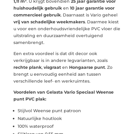
1,11 m²
. U krijgt bovendien
25 jaar garantie voor
huishoudelijk gebruik
en
10 jaar garantie voor
commercieel gebruik
. Daarnaast is Vario geheel
vrij van schadelijke weekmakers
. Daarmee kiest
u voor een onderhoudsvriendelijke PVC vloer die
uitstraling en duurzaamheid overtuigend
samenbrengt.
Een extra voordeel is dat dit decor ook
verkrijgbaar is in andere legvarianten, zoals
rechte plank
,
visgraat
en
Hongaarse punt
. Zo
brengt u eenvoudig eenheid aan tussen
verschillende leef- en werkruimtes.
Voordelen van Gelasta Vario Speciaal Weense
punt PVC plak:
Stijlvol Weense punt patroon
Natuurlijke houtlook
100% waterproof
Slijtlaag van 0,55 mm