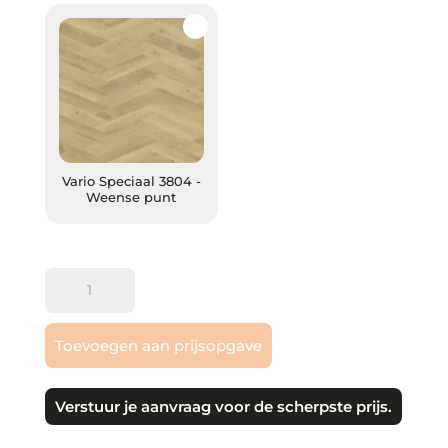
Vario Speciaal 3804 - Weense punt
Vario Speciaal 3804 -
Weense punt
Gelasta
|
Vario
Toevoegen aan prijsopgave
Speciaal
Weense
punt
Verstuur je aanvraag voor de scherpste prijs.
PVC
plak