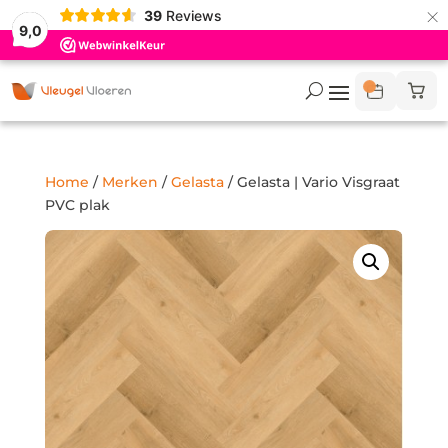
×
39
Reviews
9,0
Home
/
Merken
/
Gelasta
/ Gelasta | Vario Visgraat
PVC plak