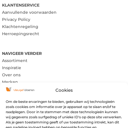
KLANTENSERVICE
Aanvullende voorwaarden
Privacy Policy
Klachtenregeling
Herroepingsrecht
NAVIGEER VERDER
Assortiment
Inspiratie
Over ons
Merken
Cookies
Om de beste ervaringen te bieden, gebruiken wij technologieën
Maandag:
Gesloten
zoals cookies om informatie over je apparaat op te slaan en/of te
Dinsdag:
Gesloten
raadplegen. Door in te stemmen met deze technologieën kunnen
wij gegevens zoals surfgedrag of unieke ID's op deze site verwerken.
Woensdag:
09:00 – 17:00
Als je geen toestemming geeft of uw toestemming intrekt, kan dit
Donderdag:
09:00 – 17:00
een nadelige invloed hebben op bepaalde functies en