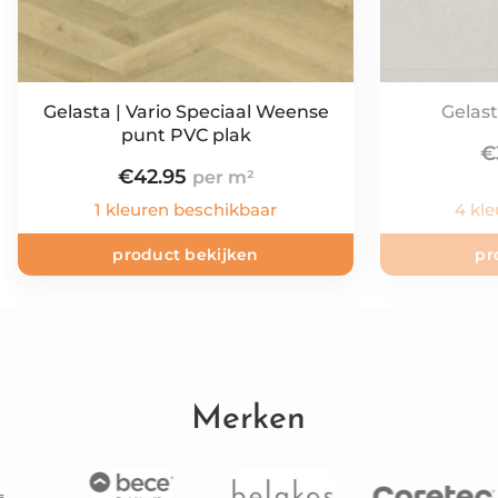
Gelasta | Vario Speciaal Weense
Gelast
punt PVC plak
€
€
42.95
1 kleuren beschikbaar
4 kl
product bekijken
pr
Merken