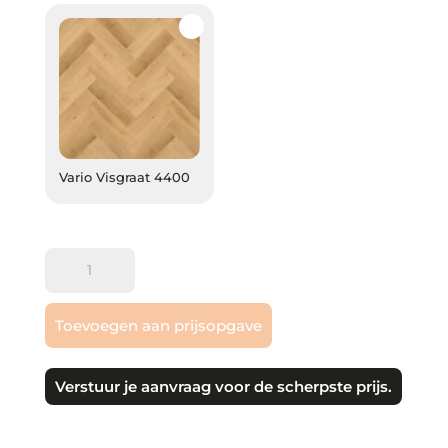
Vario Visgraat 4400
Vario Visgraat 4400
Gelasta
|
Vario
Toevoegen aan prijsopgave
Visgraat
PVC
plak
Verstuur je aanvraag voor de scherpste prijs.
aantal