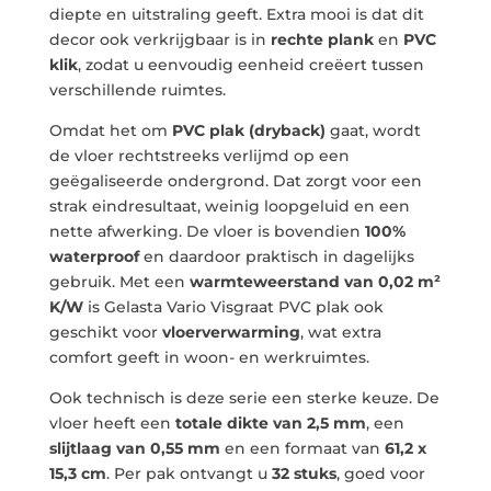
diepte en uitstraling geeft. Extra mooi is dat dit
decor ook verkrijgbaar is in
rechte plank
en
PVC
klik
, zodat u eenvoudig eenheid creëert tussen
verschillende ruimtes.
Omdat het om
PVC plak (dryback)
gaat, wordt
de vloer rechtstreeks verlijmd op een
geëgaliseerde ondergrond. Dat zorgt voor een
strak eindresultaat, weinig loopgeluid en een
nette afwerking. De vloer is bovendien
100%
waterproof
en daardoor praktisch in dagelijks
gebruik. Met een
warmteweerstand van 0,02 m²
K/W
is Gelasta Vario Visgraat PVC plak ook
geschikt voor
vloerverwarming
, wat extra
comfort geeft in woon- en werkruimtes.
Ook technisch is deze serie een sterke keuze. De
vloer heeft een
totale dikte van 2,5 mm
, een
slijtlaag van 0,55 mm
en een formaat van
61,2 x
15,3 cm
. Per pak ontvangt u
32 stuks
, goed voor