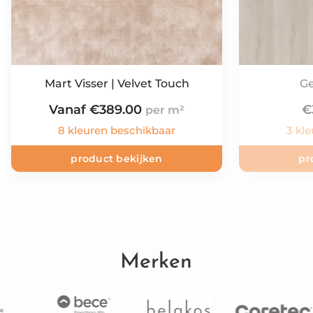
Mart Visser | Velvet Touch
Ge
Vanaf
€
389.00
€
8 kleuren beschikbaar
3 kl
product bekijken
pr
Merken