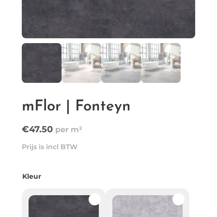
mFlor | Fonteyn
€
47.50
Prijs is incl BTW
Kleur