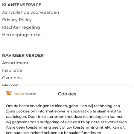
KLANTENSERVICE
Aanvullende voorwaarden
Privacy Policy
Klachtenregeling
Herroepingsrecht
NAVIGEER VERDER
Assortiment
Inspiratie
Over ons
Merken
Cookies
Om de beste ervaringen te bieden, gebruiken wij technologieën
Maandag:
Gesloten
zoals cookies om informatie over je apparaat op te slaan en/of te
raadplegen. Door in te stemmen met deze technologieën kunnen
Dinsdag:
Gesloten
wij gegevens zoals surfgedrag of unieke ID's op deze site verwerken.
Woensdag:
09:00 – 17:00
Als je geen toestemming geeft of uw toestemming intrekt, kan dit
Donderdag:
09:00 – 17:00
een nadelige invloed hebben op bepaalde functies en