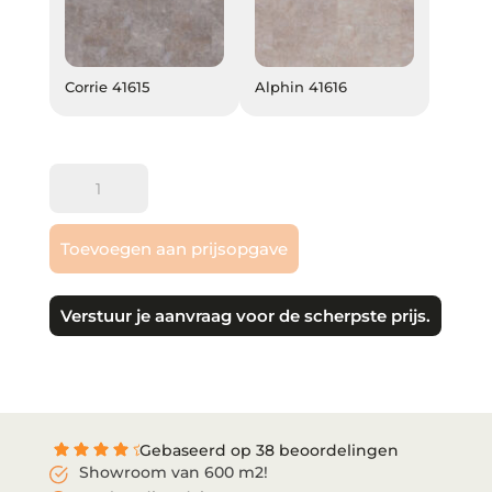
Corrie 41615
Alphin 41616
Corrie 41615
Alphin 41616
mFlor
|
Fonteyn
Toevoegen aan prijsopgave
aantal
Verstuur je aanvraag voor de scherpste prijs.
Gebaseerd op 38 beoordelingen
Showroom van 600 m2!