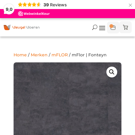
×
39
Reviews
9,0
Home
/
Merken
/
mFLOR
/ mFlor | Fonteyn