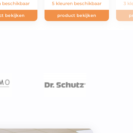
n beschikbaar
5 kleuren beschikbaar
3 kl
ct bekijken
product bekijken
p