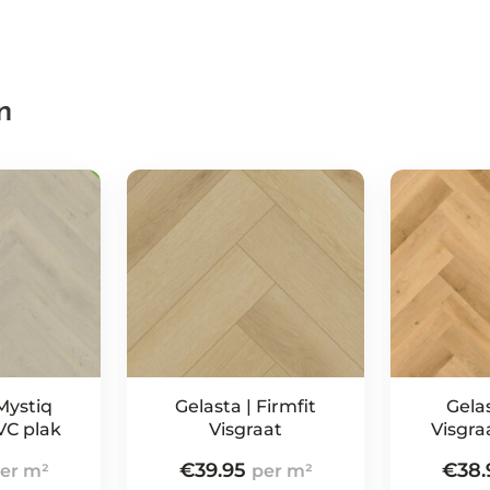
n
Mystiq
Gelasta | Firmfit
Gelas
VC plak
Visgraat
Visgra
€
39.95
€
38.