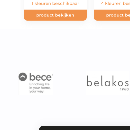
1 kleuren beschikbaar
4 kleuren be
product bekijken
product be