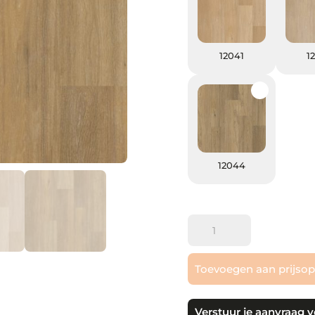
12041
12041
1
12044
12044
Therdex
|
Chevron
Toevoegen aan prijso
XL
-
plak
Verstuur je aanvraag v