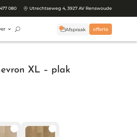
 477 080
Utrechtseweg 4, 3927 AV Renswoude
er
offerte
Afspraak
hevron XL – plak