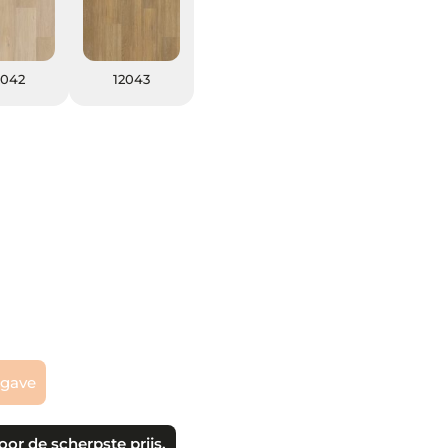
12042
12043
2042
12043
pgave
oor de scherpste prijs.