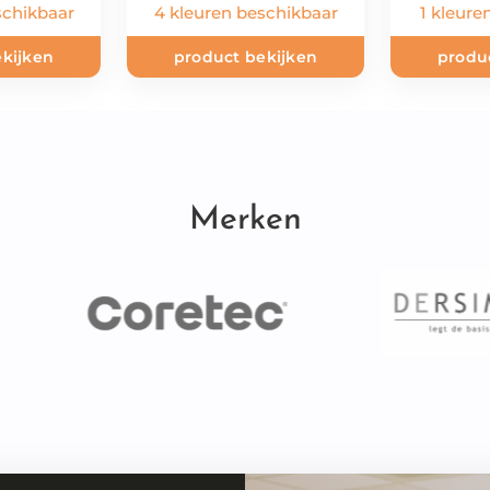
schikbaar
4 kleuren beschikbaar
1 kleure
kijken
product bekijken
produ
Merken