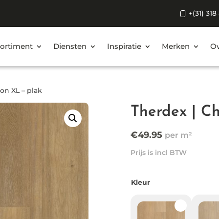
+(31) 318
ortiment
Diensten
Inspiratie
Merken
Ov
on XL – plak
Therdex | C
€
49.95
Prijs is incl BTW
Kleur