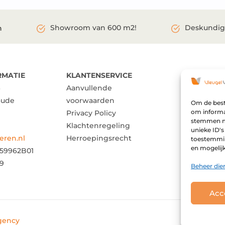
Showroom van 600 m2!
Deskundig
n
RMATIE
KLANTENSERVICE
NAVIGEE
Aanvullende
Assortim
oude
voorwaarden
Inspiratie
Om de beste
om informat
Privacy Policy
Over ons
stemmen me
Klachtenregeling
Merken
unieke ID's
eren.nl
Herroepingsrecht
toestemming
en mogelij
59962B01
39
Beheer die
Acc
gency