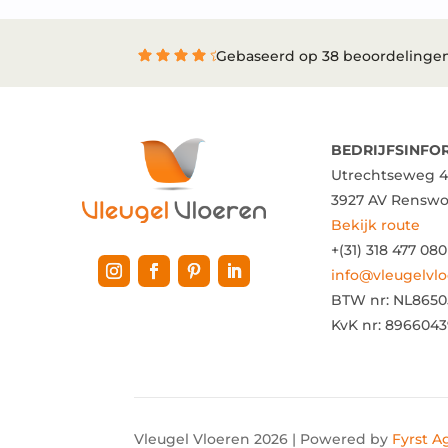
Gebaseerd op 38 beoordelinge
BEDRIJFSINFO
Utrechtseweg 4
3927 AV Rensw
Bekijk route
+(31) 318 477 080
info@vleugelvlo
BTW nr:
NL8650
KvK nr: 896604
Vleugel Vloeren 2026 | Powered by
Fyrst A