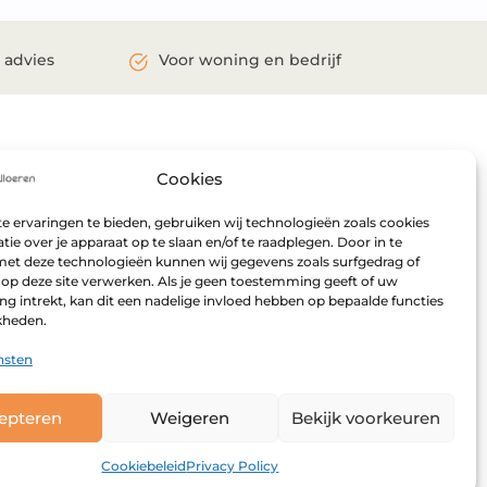
 advies
Voor woning en bedrijf
R VERDER
Maandag:
Gesloten
Cookies
ent
Dinsdag:
Gesloten
Woensdag:
09:00 – 17:00
 ervaringen te bieden, gebruiken wij technologieën zoals cookies
ie over je apparaat op te slaan en/of te raadplegen. Door in te
Donderdag:
09:00 – 17:00
t deze technologieën kunnen wij gegevens zoals surfgedrag of
Vrijdag:
09:00 – 17:00
 op deze site verwerken. Als je geen toestemming geeft of uw
Zaterdag:
09:00 – 16:00
 intrekt, kan dit een nadelige invloed hebben op bepaalde functies
kheden.
Zondag:
Gesloten
nsten
Buiten openingstijden
open op afspraak.
epteren
Weigeren
Bekijk voorkeuren
Cookiebeleid
Privacy Policy