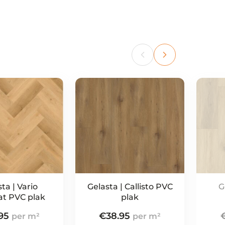
ta | Vario
Gelasta | Callisto PVC
G
at PVC plak
plak
95
€
38.95