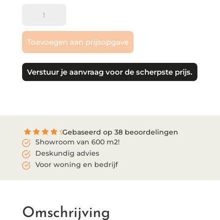
Therdex
|
Tapis
Toevoegen aan prijsopgave
Herringbone
-
plak
Verstuur je aanvraag voor de scherpste prijs.
aantal
Gebaseerd op 38 beoordelingen
Showroom van 600 m2!
Deskundig advies
Voor woning en bedrijf
Omschrijving