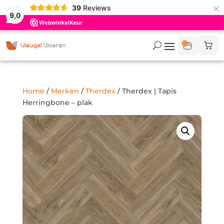
×
39
Reviews
9,0
Home
/
Merken
/
Therdex
/ Therdex | Tapis
Herringbone – plak