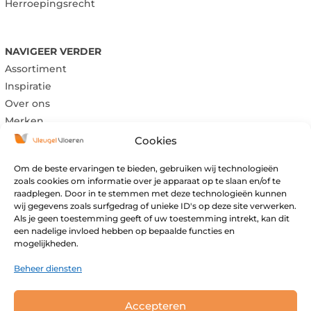
Herroepingsrecht
NAVIGEER VERDER
Assortiment
Inspiratie
Over ons
Merken
Cookies
Om de beste ervaringen te bieden, gebruiken wij technologieën
Maandag:
Gesloten
zoals cookies om informatie over je apparaat op te slaan en/of te
raadplegen. Door in te stemmen met deze technologieën kunnen
Dinsdag:
Gesloten
wij gegevens zoals surfgedrag of unieke ID's op deze site verwerken.
Woensdag:
09:00 – 17:00
Als je geen toestemming geeft of uw toestemming intrekt, kan dit
Donderdag:
09:00 – 17:00
een nadelige invloed hebben op bepaalde functies en
mogelijkheden.
Vrijdag:
09:00 – 17:00
Zaterdag:
09:00 – 16:00
Beheer diensten
Zondag:
Gesloten
Buiten openingstijden open op afspraak.
Accepteren