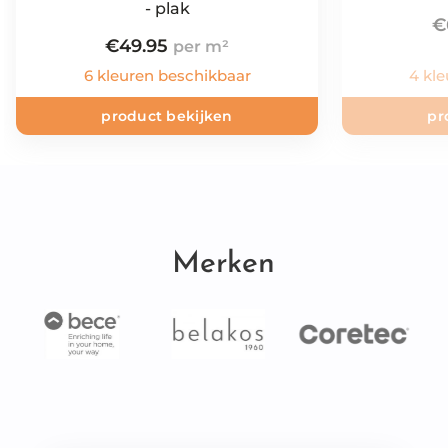
- plak
€
€
49.95
6 kleuren beschikbaar
4 kl
product bekijken
pr
Merken