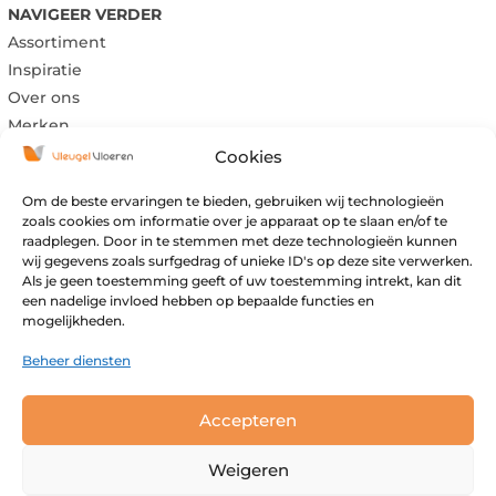
NAVIGEER VERDER
Assortiment
Inspiratie
Over ons
Merken
Cookies
Om de beste ervaringen te bieden, gebruiken wij technologieën
Maandag:
Gesloten
zoals cookies om informatie over je apparaat op te slaan en/of te
raadplegen. Door in te stemmen met deze technologieën kunnen
Dinsdag:
Gesloten
wij gegevens zoals surfgedrag of unieke ID's op deze site verwerken.
Woensdag:
09:00 – 17:00
Als je geen toestemming geeft of uw toestemming intrekt, kan dit
Donderdag:
09:00 – 17:00
een nadelige invloed hebben op bepaalde functies en
mogelijkheden.
Vrijdag:
09:00 – 17:00
Zaterdag:
09:00 – 16:00
Beheer diensten
Zondag:
Gesloten
Buiten openingstijden open op afspraak.
Accepteren
Weigeren