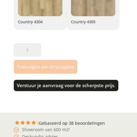
Country 4304
Country 4305
Country 4304
Country 4305
Gelasta
|
Country
Toevoegen aan prijsopgave
aantal
Verstuur je aanvraag voor de scherpste prijs.
Gebaseerd op 38 beoordelingen
Showroom van 600 m2!
Deskundig advies