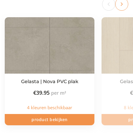
Gelasta | Nova PVC plak
Gelas
€
39.95
€
4 kleuren beschikbaar
8 kl
product bekijken
pr