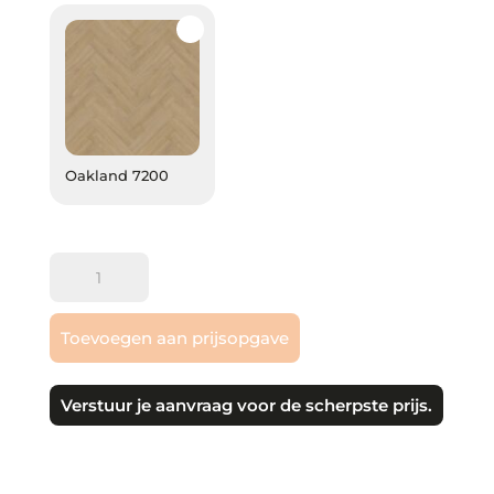
Oakland 7200
Oakland 7200
Gelasta
|
Oakland
Toevoegen aan prijsopgave
Visgraat
PVC
klik
Verstuur je aanvraag voor de scherpste prijs.
aantal