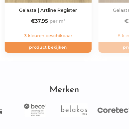
Gelasta | Artline Register
Gelasta
€
37.95
€
3 kleuren beschikbaar
5 kl
product bekijken
pr
Merken