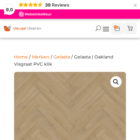
×
39
Reviews
9,0
Home
/
Merken
/
Gelasta
/ Gelasta | Oakland
Visgraat PVC klik