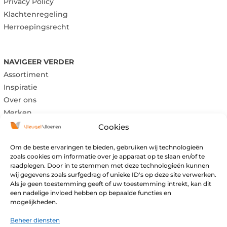
Privacy Policy
Klachtenregeling
Herroepingsrecht
NAVIGEER VERDER
Assortiment
Inspiratie
Over ons
Merken
Cookies
Om de beste ervaringen te bieden, gebruiken wij technologieën
Maandag:
Gesloten
zoals cookies om informatie over je apparaat op te slaan en/of te
raadplegen. Door in te stemmen met deze technologieën kunnen
Dinsdag:
Gesloten
wij gegevens zoals surfgedrag of unieke ID's op deze site verwerken.
Woensdag:
09:00 – 17:00
Als je geen toestemming geeft of uw toestemming intrekt, kan dit
Donderdag:
09:00 – 17:00
een nadelige invloed hebben op bepaalde functies en
mogelijkheden.
Vrijdag:
09:00 – 17:00
Zaterdag:
09:00 – 16:00
Beheer diensten