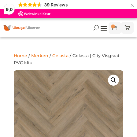
×
39
Reviews
9,0
Home
/
Merken
/
Gelasta
/ Gelasta | City Visgraat
PVC klik