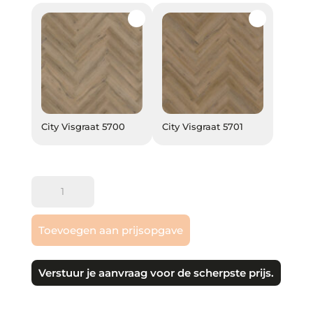
City Visgraat 5700
City Visgraat 5701
City Visgraat 5700
City Visgraat 5701
Gelasta
|
City
Toevoegen aan prijsopgave
Visgraat
PVC
klik
Verstuur je aanvraag voor de scherpste prijs.
aantal