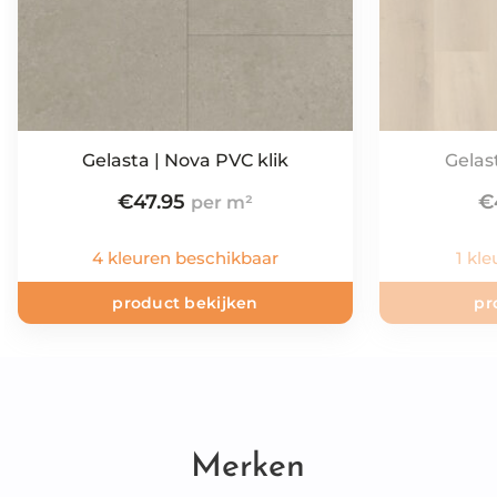
Gelasta | Nova PVC klik
Gelast
€
47.95
€
4 kleuren beschikbaar
1 kl
product bekijken
pr
Merken