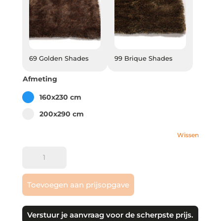
69 Golden Shades
99 Brique Shades
69 Golden Shades
99 Brique Shades
Afmeting
Select pa_afmeting
160x230 cm option for pa_afmeting
160x230 cm
200x290 cm option for pa_afmeting
200x290 cm
Wissen
Mart
Visser
|
Toevoegen aan prijsopgave
Magic
aantal
Verstuur je aanvraag voor de scherpste prijs.