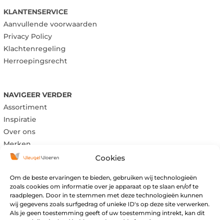
KLANTENSERVICE
Aanvullende voorwaarden
Privacy Policy
Klachtenregeling
Herroepingsrecht
NAVIGEER VERDER
Assortiment
Inspiratie
Over ons
Merken
Cookies
Om de beste ervaringen te bieden, gebruiken wij technologieën
Maandag:
Gesloten
zoals cookies om informatie over je apparaat op te slaan en/of te
Dinsdag:
Gesloten
raadplegen. Door in te stemmen met deze technologieën kunnen
wij gegevens zoals surfgedrag of unieke ID's op deze site verwerken.
Woensdag:
09:00 – 17:00
Als je geen toestemming geeft of uw toestemming intrekt, kan dit