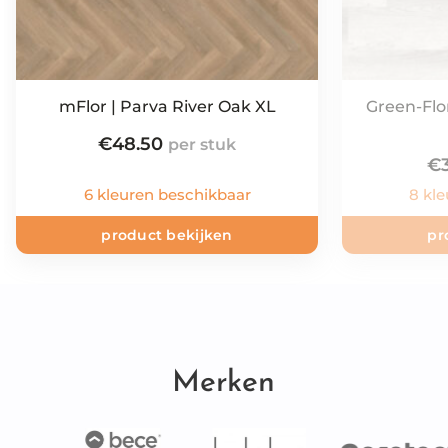
mFlor | Parva River Oak XL
Green-Flo
€
48.50
€
6 kleuren beschikbaar
8 kl
product bekijken
pr
Merken