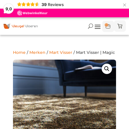
×
39
Reviews
9,0
Home
/
Merken
/
Mart Visser
/ Mart Visser | Magic