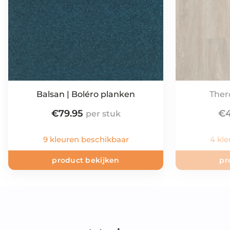
Balsan | Boléro planken
Therd
€
79.95
€
9 kleuren beschikbaar
4 kl
product bekijken
pr