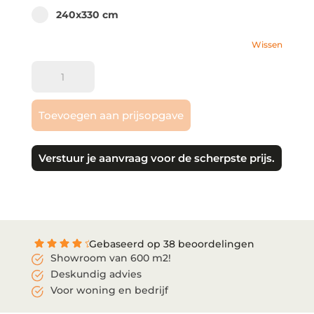
240x330 cm option for pa_afmeting
240x330 cm
Wissen
Mart
Visser
|
Toevoegen aan prijsopgave
Metral
aantal
Verstuur je aanvraag voor de scherpste prijs.
Gebaseerd op 38 beoordelingen
Showroom van 600 m2!
Deskundig advies
Voor woning en bedrijf