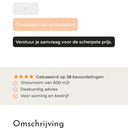
Therdex
|
Premium
Toevoegen aan prijsopgave
-
plak
aantal
Verstuur je aanvraag voor de scherpste prijs.
Gebaseerd op 38 beoordelingen
Showroom van 600 m2!
Deskundig advies
Voor woning en bedrijf
Omschrijving