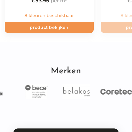
€
53.95
€
8 kleuren beschikbaar
8 kl
product bekijken
pr
Merken