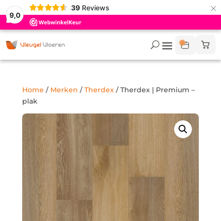
×
39
Reviews
9,0
Home
/
Merken
/
Therdex
/ Therdex | Premium –
plak