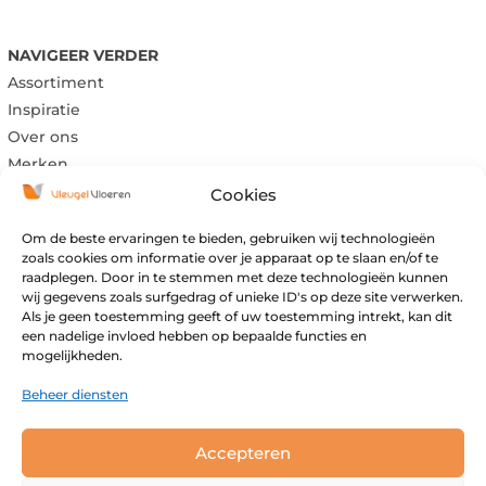
NAVIGEER VERDER
Assortiment
Inspiratie
Over ons
Merken
Cookies
Om de beste ervaringen te bieden, gebruiken wij technologieën
Maandag:
Gesloten
zoals cookies om informatie over je apparaat op te slaan en/of te
raadplegen. Door in te stemmen met deze technologieën kunnen
Dinsdag:
Gesloten
wij gegevens zoals surfgedrag of unieke ID's op deze site verwerken.
Woensdag:
09:00 – 17:00
Als je geen toestemming geeft of uw toestemming intrekt, kan dit
Donderdag:
09:00 – 17:00
een nadelige invloed hebben op bepaalde functies en
mogelijkheden.
Vrijdag:
09:00 – 17:00
Zaterdag:
09:00 – 16:00
Beheer diensten
Zondag:
Gesloten
Buiten openingstijden open op afspraak.
Accepteren