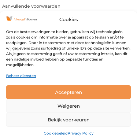
Aanvullende voorwaarden
Privacy Policy
Cookies
Klachtenregeling
Herroepingsrecht
Om de beste ervaringen te bieden, gebruiken wij technologieën
zoals cookies om informatie over je apparaat op te slaan en/of te
raadplegen. Door in te stemmen met deze technologieën kunnen
wij gegevens zoals surfgedrag of unieke ID's op deze site verwerken.
NAVIGEER VERDER
Als je geen toestemming geeft of uw toestemming intrekt, kan dit
Assortiment
een nadelige invloed hebben op bepaalde functies en
mogelijkheden.
Inspiratie
Over ons
Beheer diensten
Merken
Accepteren
Maandag:
Gesloten
Weigeren
Dinsdag:
Gesloten
Bekijk voorkeuren
Woensdag:
09:00 – 17:00
Donderdag:
09:00 – 17:00
Cookiebeleid
Privacy Policy
Vrijdag:
09:00 – 17:00