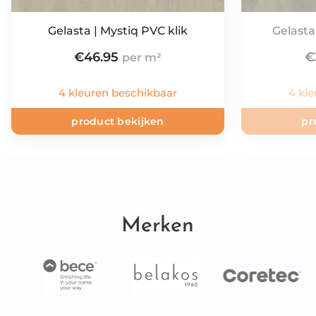
Gelasta | Mystiq PVC klik
Gelasta
€
46.95
€
4 kleuren beschikbaar
4 kl
product bekijken
pr
Merken