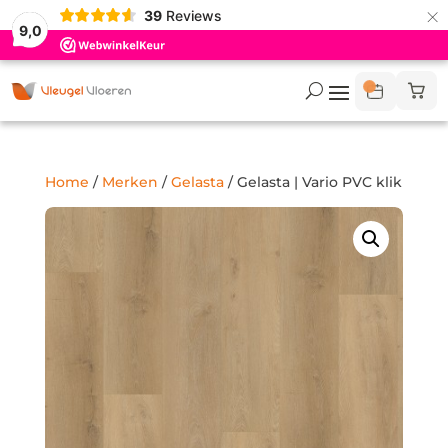
×
39
Reviews
9,0
Home
/
Merken
/
Gelasta
/ Gelasta | Vario PVC klik