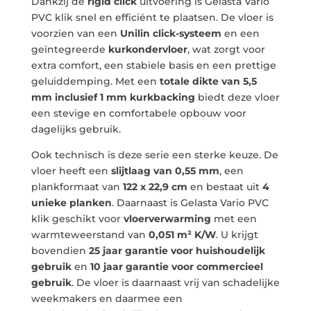
Dankzij de
rigid click
uitvoering is Gelasta Vario
PVC klik snel en efficiënt te plaatsen. De vloer is
voorzien van een
Unilin click-systeem
en een
geïntegreerde
kurkondervloer
, wat zorgt voor
extra comfort, een stabiele basis en een prettige
geluiddemping. Met een
totale dikte van 5,5
mm inclusief 1 mm kurkbacking
biedt deze vloer
een stevige en comfortabele opbouw voor
dagelijks gebruik.
Ook technisch is deze serie een sterke keuze. De
vloer heeft een
slijtlaag van 0,55 mm
, een
plankformaat van
122 x 22,9 cm
en bestaat uit
4
unieke planken
. Daarnaast is Gelasta Vario PVC
klik geschikt voor
vloerverwarming
met een
warmteweerstand van
0,051 m² K/W
. U krijgt
bovendien
25 jaar garantie voor huishoudelijk
gebruik
en
10 jaar garantie voor commercieel
gebruik
. De vloer is daarnaast vrij van schadelijke
weekmakers en daarmee een