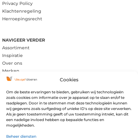
Privacy Policy
Klachtenregeling
Herroepingsrecht
NAVIGEER VERDER
Assortiment
Inspiratie
Over ons
Merken
Cookies
Om de beste ervaringen te bieden, gebruiken wij technologieën
Maandag:
Gesloten
zoals cookies om informatie over je apparaat op te slaan en/of te
raadplegen. Door in te stemmen met deze technologieën kunnen
Dinsdag:
Gesloten
wij gegevens zoals surfgedrag of unieke ID's op deze site verwerken.
Woensdag:
09:00 – 17:00
Als je geen toestemming geeft of uw toestemming intrekt, kan dit
Donderdag:
09:00 – 17:00
een nadelige invloed hebben op bepaalde functies en
mogelijkheden.
Vrijdag:
09:00 – 17:00
Zaterdag:
09:00 – 16:00
Beheer diensten