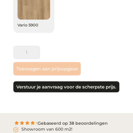
Vario 5900
Vario 5900
Gelasta
|
Vario
Toevoegen aan prijsopgave
PVC
klik
aantal
Verstuur je aanvraag voor de scherpste prijs.
Gebaseerd op 38 beoordelingen
Showroom van 600 m2!