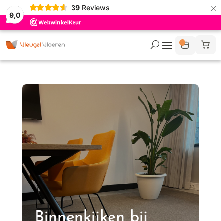
×
39
Reviews
9,0
Binnenkijken bij