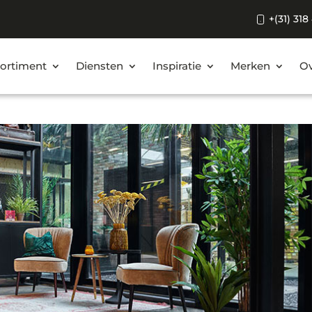
+(31) 318
ortiment
Diensten
Inspiratie
Merken
Ov