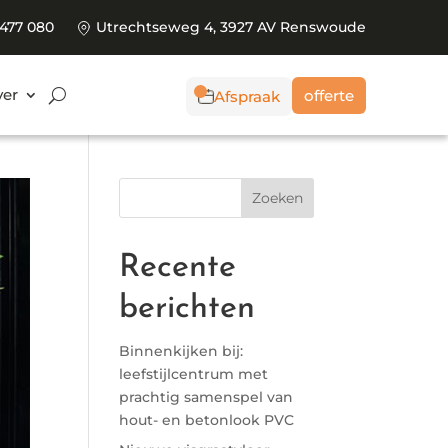
 477 080
Utrechtseweg 4, 3927 AV Renswoude
er
offerte
Afspraak
Recente
berichten
Binnenkijken bij:
leefstijlcentrum met
prachtig samenspel van
hout- en betonlook PVC