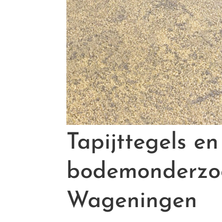
Tapijttegels e
bodemonderzoe
Wageningen