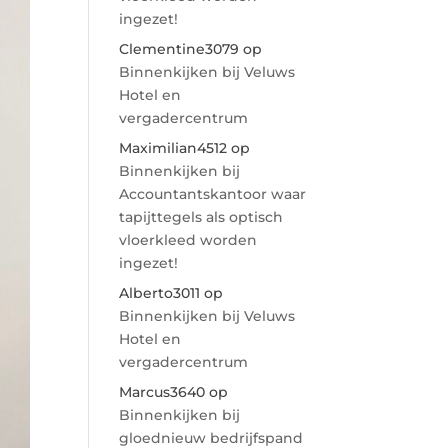
ingezet!
Clementine3079
op
Binnenkijken bij Veluws
Hotel en
vergadercentrum
Maximilian4512
op
Binnenkijken bij
Accountantskantoor waar
tapijttegels als optisch
vloerkleed worden
ingezet!
Alberto3011
op
Binnenkijken bij Veluws
Hotel en
vergadercentrum
Marcus3640
op
Binnenkijken bij
gloednieuw bedrijfspand