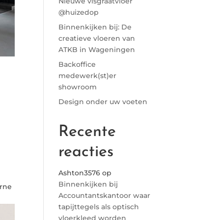
Nieuwe visgraatvloer
@huizedop
Binnenkijken bij: De
creatieve vloeren van
ATKB in Wageningen
Backoffice
medewerk(st)er
showroom
Design onder uw voeten
Recente
reacties
Ashton3576
op
Binnenkijken bij
erne
Accountantskantoor waar
tapijttegels als optisch
vloerkleed worden