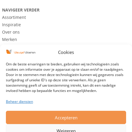
NAVIGEER VERDER
Assortiment
Inspiratie
Over ons
Merken
Cookies
Maandag:
Gesloten
Om de beste ervaringen te bieden, gebruiken wij technologieën zoals
cookies om informatie over je apparaat op te slaan en/of te raadplegen.
Dinsdag:
Gesloten
Door in te stemmen met deze technologieën kunnen wij gegevens zoals
Woensdag:
09:00 – 17:00
surfgedrag of unieke ID's op deze site verwerken. Als je geen
Donderdag:
09:00 – 17:00
toestemming geeft of uw toestemming intrekt, kan dit een nadelige
invloed hebben op bepaalde functies en mogelijkheden.
Vrijdag:
09:00 – 17:00
Zaterdag:
09:00 – 16:00
Beheer diensten
Zondag:
Gesloten
Accepteren
Buiten openingstijden open op afspraak.
Weigeren