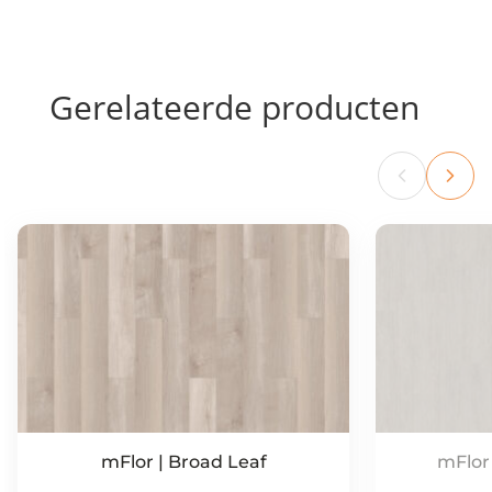
Gerelateerde producten
mFlor | Broad Leaf
mFlor 