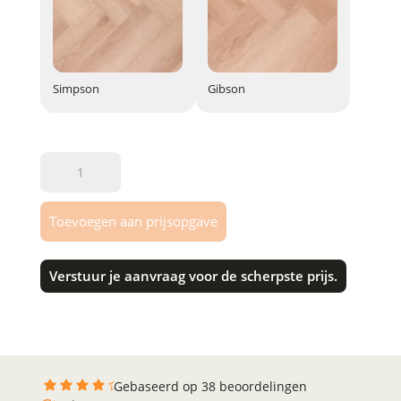
Simpson
Gibson
Simpson
Gibson
Test
product
2026
Toevoegen aan prijsopgave
aantal
Verstuur je aanvraag voor de scherpste prijs.
Gebaseerd op 38 beoordelingen