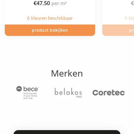
€
47.50
€
6 kleuren beschikbaar
6 kl
product bekijken
pr
Merken