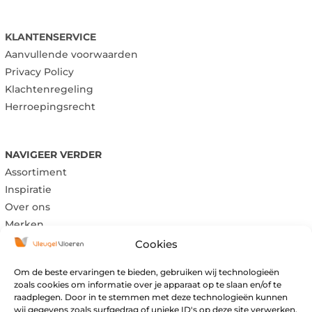
KLANTENSERVICE
Aanvullende voorwaarden
Privacy Policy
Klachtenregeling
Herroepingsrecht
NAVIGEER VERDER
Assortiment
Inspiratie
Over ons
Merken
Cookies
Om de beste ervaringen te bieden, gebruiken wij technologieën
Maandag:
Gesloten
zoals cookies om informatie over je apparaat op te slaan en/of te
raadplegen. Door in te stemmen met deze technologieën kunnen
Dinsdag:
Gesloten
wij gegevens zoals surfgedrag of unieke ID's op deze site verwerken.