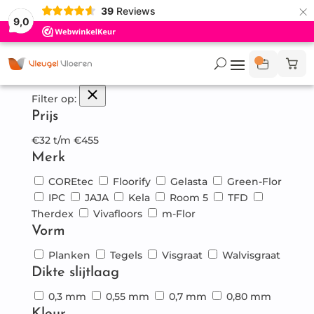
×
39
Reviews
9,0
Filter op:
Prijs
€
32
t/m
€
455
Merk
COREtec
Floorify
Gelasta
Green-Flor
IPC
JAJA
Kela
Room 5
TFD
Therdex
Vivafloors
m-Flor
Vorm
Planken
Tegels
Visgraat
Walvisgraat
Dikte slijtlaag
0,3 mm
0,55 mm
0,7 mm
0,80 mm