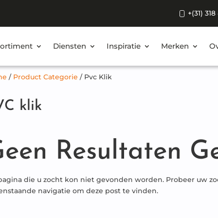
+(31) 318
ortiment
Diensten
Inspiratie
Merken
Ov
me
/
Product Categorie
/
Pvc Klik
C klik
een Resultaten G
pagina die u zocht kon niet gevonden worden. Probeer uw zoe
enstaande navigatie om deze post te vinden.