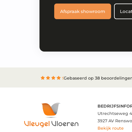
Afspraak showroom
Locat
Gebaseerd op 38 beoordelinge
BEDRIJFSINFO
Utrechtseweg 4
3927 AV Rensw
Bekijk route