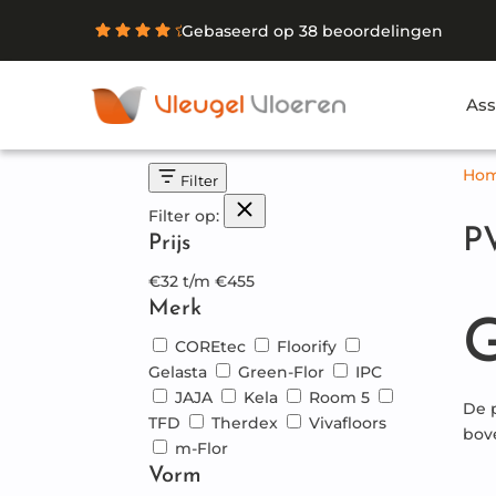
Gebaseerd op 38 beoordelingen
Ass
Ho
Filter
Filter op:
PV
Prijs
€
32
t/m
€
455
Merk
G
COREtec
Floorify
Gelasta
Green-Flor
IPC
JAJA
Kela
Room 5
De 
TFD
Therdex
Vivafloors
bov
m-Flor
Vorm