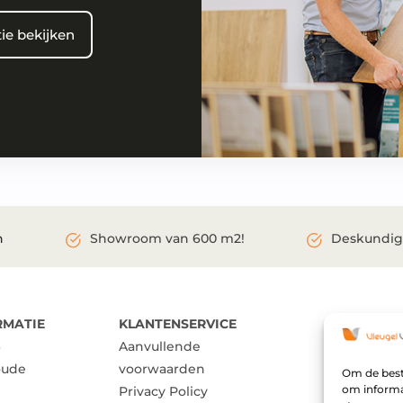
ie bekijken
Showroom van 600 m2!
Deskundig
n
RMATIE
KLANTENSERVICE
NAVIGEE
Aanvullende
Assortim
oude
voorwaarden
Inspiratie
Om de beste
om informat
Privacy Policy
Over ons