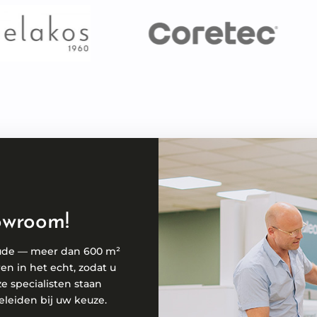
owroom!
ude — meer dan 600 m²
ren in het echt, zodat u
ze specialisten staan
eleiden bij uw keuze.