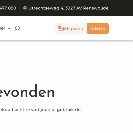
 477 080
Utrechtseweg 4, 3927 AV Renswoude
er
offerte
Afspraak
evonden
kopdracht te verfijnen of gebruik de