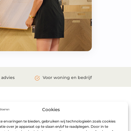
 advies
Voor woning en bedrijf
R VERDER
Maandag:
Gesloten
Cookies
ent
Dinsdag:
Gesloten
Woensdag:
09:00 – 17:00
 ervaringen te bieden, gebruiken wij technologieën zoals cookies
ie over je apparaat op te slaan en/of te raadplegen. Door in te
Donderdag:
09:00 – 17:00