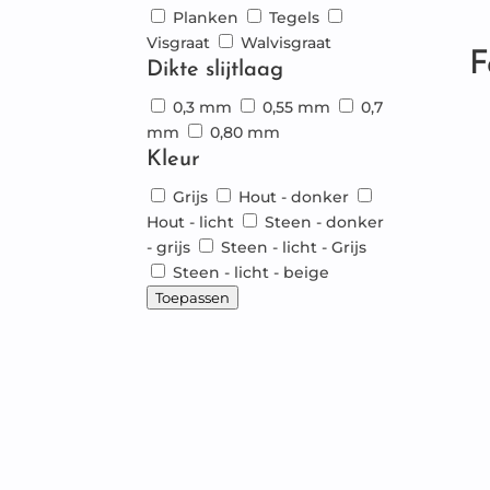
Planken
Tegels
Visgraat
Walvisgraat
F
Dikte slijtlaag
0,3 mm
0,55 mm
0,7
mm
0,80 mm
Kleur
Grijs
Hout - donker
Hout - licht
Steen - donker
- grijs
Steen - licht - Grijs
Steen - licht - beige
Toepassen